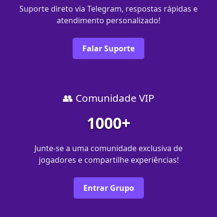
Suporte direto via Telegram, respostas rápidas e
atendimento personalizado!
Falar Suporte
👥 Comunidade VIP
1000+
Junte-se a uma comunidade exclusiva de
jogadores e compartilhe experiências!
Entrar Grupo