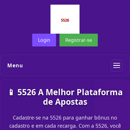
Login
Registrar-se
Menu
📱 5526 A Melhor Plataforma
de Apostas
Cadastre-se na 5526 para ganhar bônus no
cadastro e em cada recarga. Com a 5526, você