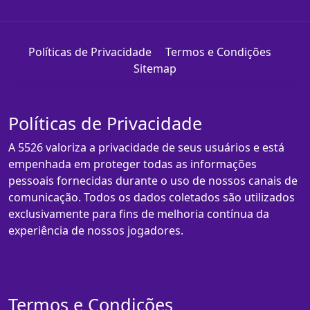
Políticas de Privacidade
Termos e Condições
Sitemap
Políticas de Privacidade
A 5526 valoriza a privacidade de seus usuários e está
empenhada em proteger todas as informações
pessoais fornecidas durante o uso de nossos canais de
comunicação. Todos os dados coletados são utilizados
exclusivamente para fins de melhoria contínua da
experiência de nossos jogadores.
Termos e Condições