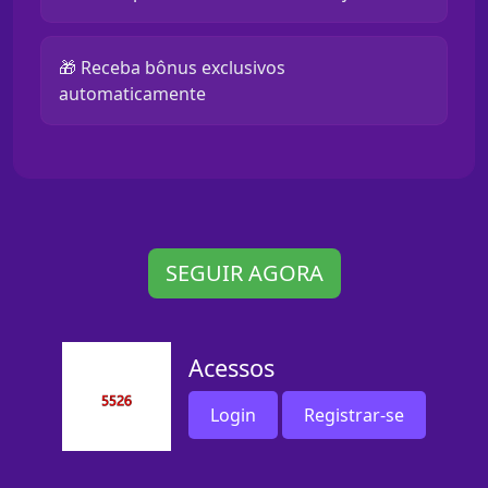
🎁 Receba bônus exclusivos
automaticamente
SEGUIR AGORA
Acessos
Login
Registrar-se