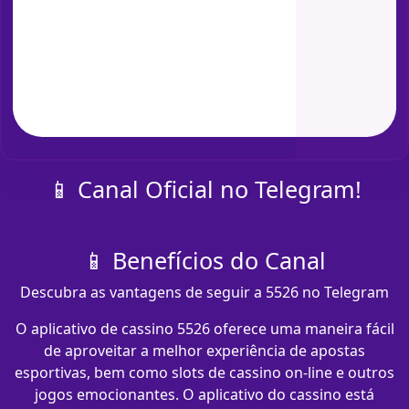
📱 Canal Oficial no Telegram!
📱 Benefícios do Canal
Descubra as vantagens de seguir a 5526 no Telegram
O aplicativo de cassino 5526 oferece uma maneira fácil
de aproveitar a melhor experiência de apostas
esportivas, bem como slots de cassino on-line e outros
jogos emocionantes. O aplicativo do cassino está