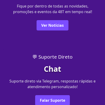
Fique por dentro de todas as novidades,
promoções e eventos da 48T em tempo real!
Ver Notícias
💬 Suporte Direto
Chat
Suporte direto via Telegram, respostas rápidas e
atendimento personalizado!
Falar Suporte