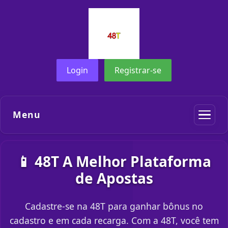
Login
Registrar-se
Menu
📱 48T A Melhor Plataforma
de Apostas
Cadastre-se na 48T para ganhar bônus no
cadastro e em cada recarga. Com a 48T, você tem