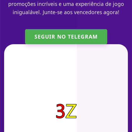
promoções incríveis e uma experiência de jogo
inigualável. Junte-se aos vencedores agora!
SEGUIR NO TELEGRAM