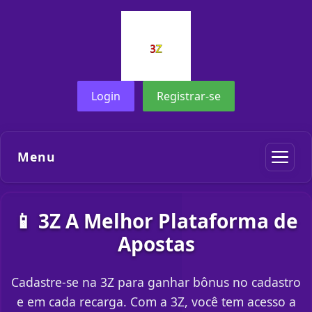
Login
Registrar-se
Menu
📱 3Z A Melhor Plataforma de
Apostas
Cadastre-se na 3Z para ganhar bônus no cadastro
e em cada recarga. Com a 3Z, você tem acesso a