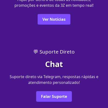
promoções e eventos da 3Z em tempo real!
Ver Notícias
💬 Suporte Direto
Chat
Suporte direto via Telegram, respostas rápidas e
atendimento personalizado!
Falar Suporte