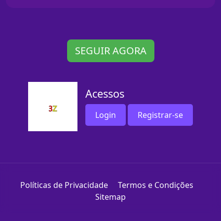
SEGUIR AGORA
Acessos
Login
Registrar-se
Políticas de Privacidade
Termos e Condições
Sitemap