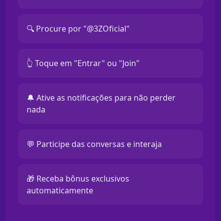
🔍 Procure por "@3ZOficial"
👆 Toque em "Entrar" ou "Join"
🔔 Ative as notificações para não perder
nada
💬 Participe das conversas e interaja
🎁 Receba bônus exclusivos
automaticamente