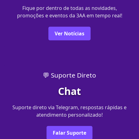
Fique por dentro de todas as novidades,
promoções e eventos da 3AA em tempo real!
Ver Notícias
💬 Suporte Direto
Chat
Suporte direto via Telegram, respostas rápidas e
atendimento personalizado!
Falar Suporte