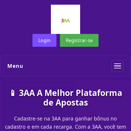
Login
Registrar-se
Menu
📱 3AA A Melhor Plataforma
de Apostas
Cadastre-se na 3AA para ganhar bônus no
cadastro e em cada recarga. Com a 3AA, você tem