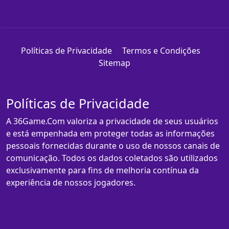
Políticas de Privacidade
Termos e Condições
Sitemap
Políticas de Privacidade
A 36Game.Com valoriza a privacidade de seus usuários
e está empenhada em proteger todas as informações
pessoais fornecidas durante o uso de nossos canais de
comunicação. Todos os dados coletados são utilizados
exclusivamente para fins de melhoria contínua da
experiência de nossos jogadores.