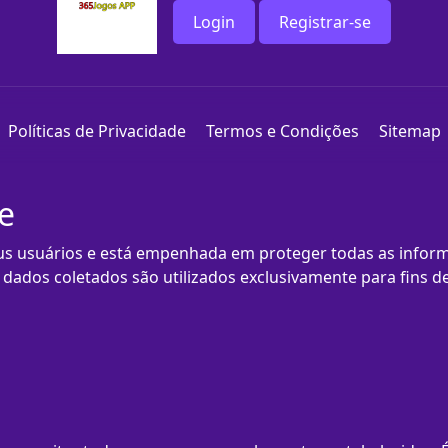
Login
Registrar-se
Políticas de Privacidade
Termos e Condições
Sitemap
de
eus usuários e está empenhada em proteger todas as infor
dados coletados são utilizados exclusivamente para fins d