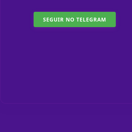
SEGUIR NO TELEGRAM