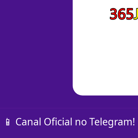
📱 Canal Oficial no Telegram!