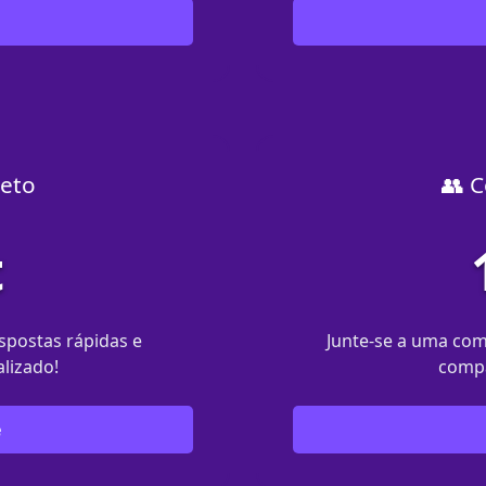
reto
👥 
t
espostas rápidas e
Junte-se a uma com
lizado!
compa
e