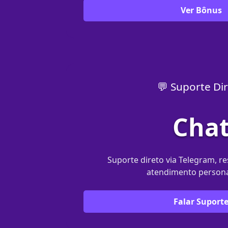
Ver Bônus
💬 Suporte Di
Cha
Suporte direto via Telegram, r
atendimento persona
Falar Suport