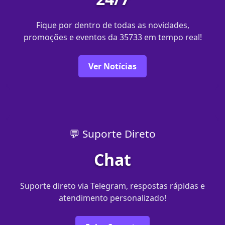
Fique por dentro de todas as novidades,
promoções e eventos da 35733 em tempo real!
Ver Notícias
💬 Suporte Direto
Chat
Suporte direto via Telegram, respostas rápidas e
atendimento personalizado!