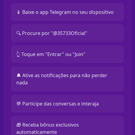
📱 Baixe o app Telegram no seu dispositivo
🔍 Procure por "@35733Oficial"
👆 Toque em "Entrar" ou "Join"
🔔 Ative as notificações para não perder
nada
💬 Participe das conversas e interaja
🎁 Receba bônus exclusivos
automaticamente