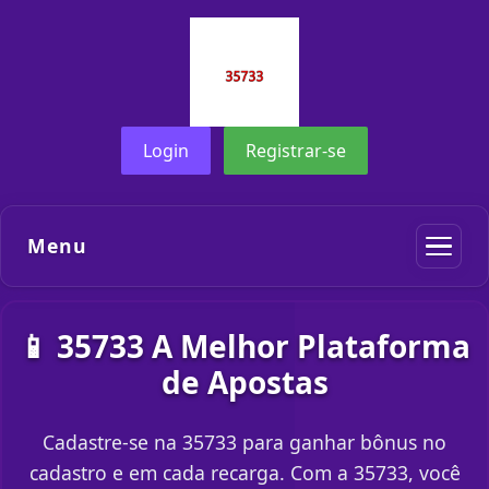
Login
Registrar-se
Menu
📱 35733 A Melhor Plataforma
de Apostas
Cadastre-se na 35733 para ganhar bônus no
cadastro e em cada recarga. Com a 35733, você