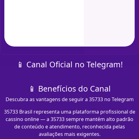
📱 Canal Oficial no Telegram!
📱 Benefícios do Canal
Descubra as vantagens de seguir a 35733 no Telegram
35733 Brasil representa uma plataforma profissional de
cassino online — a 35733 sempre mantém alto padrão
de conteúdo e atendimento, reconhecida pelas
avaliações mais exigentes.