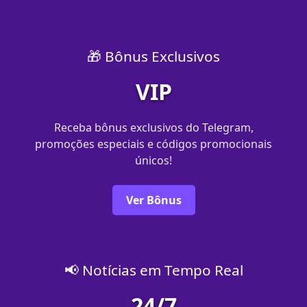
🎁 Bônus Exclusivos
VIP
Receba bônus exclusivos do Telegram,
promoções especiais e códigos promocionais
únicos!
Ver Bônus
📢 Notícias em Tempo Real
24/7