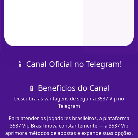
📱 Canal Oficial no Telegram!
📱 Benefícios do Canal
Descubra as vantagens de seguir a 3537 Vip no
Telegram
Para atender os jogadores brasileiros, a plataforma
3537 Vip Brasil inova constantemente — a 3537 Vip
aprimora métodos de apostas e expande suas opções.