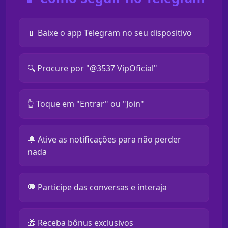
📱 Baixe o app Telegram no seu dispositivo
🔍 Procure por "@3537 VipOficial"
👆 Toque em "Entrar" ou "Join"
🔔 Ative as notificações para não perder
nada
💬 Participe das conversas e interaja
🎁 Receba bônus exclusivos