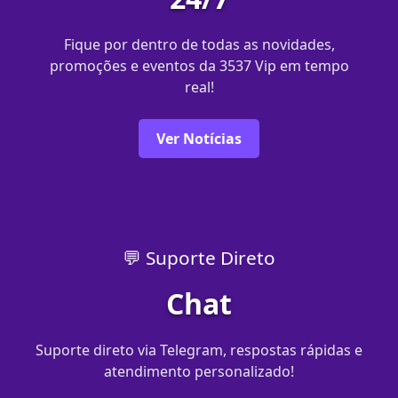
Fique por dentro de todas as novidades,
promoções e eventos da 3537 Vip em tempo
real!
Ver Notícias
💬 Suporte Direto
Chat
Suporte direto via Telegram, respostas rápidas e
atendimento personalizado!