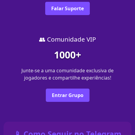
Falar Suporte
👥 Comunidade VIP
1000+
Junte-se a uma comunidade exclusiva de
jogadores e compartilhe experiências!
Entrar Grupo
📱 Como Seguir no Telegram