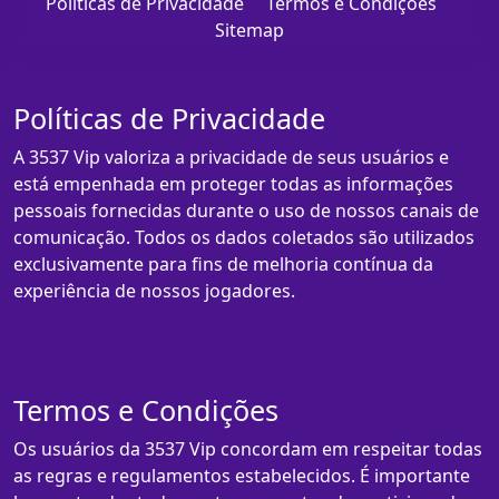
Políticas de Privacidade
Termos e Condições
Sitemap
Políticas de Privacidade
A 3537 Vip valoriza a privacidade de seus usuários e
está empenhada em proteger todas as informações
pessoais fornecidas durante o uso de nossos canais de
comunicação. Todos os dados coletados são utilizados
exclusivamente para fins de melhoria contínua da
experiência de nossos jogadores.
Termos e Condições
Os usuários da 3537 Vip concordam em respeitar todas
as regras e regulamentos estabelecidos. É importante