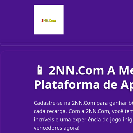
📱 2NN.Com A M
Plataforma de A
Cadastre-se na 2NN.Com para ganhar b
cada recarga. Com a 2NN.Com, você te
incríveis e uma experiência de jogo inig
vencedores agora!