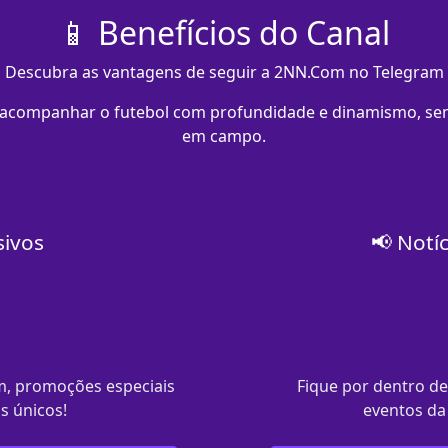
📱 Benefícios do Canal
Descubra as vantagens de seguir a 2NN.Com no Telegram
ja acompanhar o futebol com profundidade e dinamismo, s
em campo.
sivos
📢 Notí
m, promoções especiais
Fique por dentro d
s únicos!
eventos da