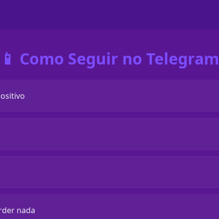
📱 Como Seguir no Telegram
ositivo
erder nada