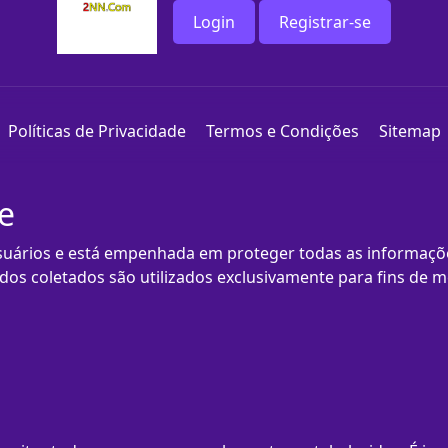
Login
Registrar-se
Políticas de Privacidade
Termos e Condições
Sitemap
de
usuários e está empenhada em proteger todas as informaçõ
os coletados são utilizados exclusivamente para fins de m