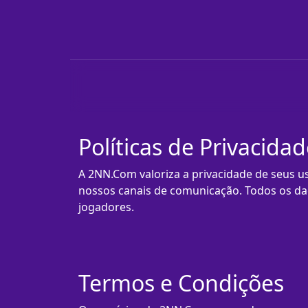
Políticas de Privacida
A 2NN.Com valoriza a privacidade de seus 
nossos canais de comunicação. Todos os dad
jogadores.
Termos e Condições