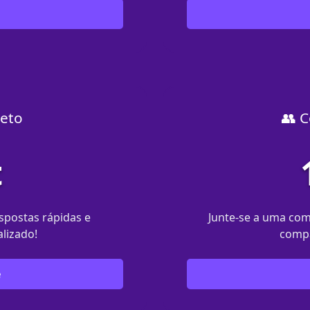
reto
👥 
t
espostas rápidas e
Junte-se a uma com
lizado!
compa
e