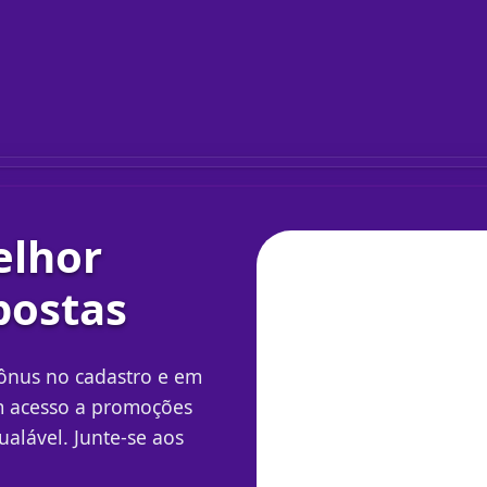
elhor
postas
ônus no cadastro e em
m acesso a promoções
ualável. Junte-se aos