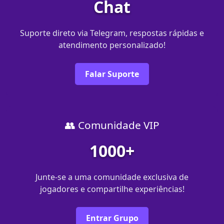
Chat
Suporte direto via Telegram, respostas rápidas e
atendimento personalizado!
Falar Suporte
👥 Comunidade VIP
1000+
Junte-se a uma comunidade exclusiva de
jogadores e compartilhe experiências!
Entrar Grupo