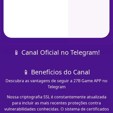
📱 Canal Oficial no Telegram!
📱 Benefícios do Canal
Descubra as vantagens de seguir a 27B Game APP no
Telegram
Nossa criptografia SSL é constantemente atualizada
para incluir as mais recentes proteções contra
vulnerabilidades conhecidas. O sistema de certificados