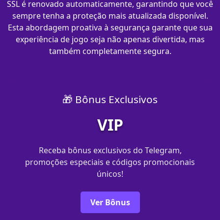
SSL é renovado automaticamente, garantindo que você
sempre tenha a proteção mais atualizada disponível.
Esta abordagem proativa à segurança garante que sua
experiência de jogo seja não apenas divertida, mas
também completamente segura.
🎁 Bônus Exclusivos
VIP
Receba bônus exclusivos do Telegram,
promoções especiais e códigos promocionais
únicos!
Ver Bônus