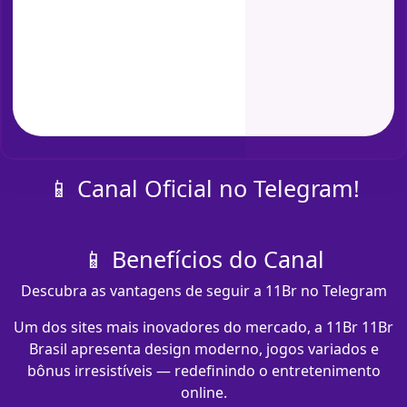
📱 Canal Oficial no Telegram!
📱 Benefícios do Canal
Descubra as vantagens de seguir a 11Br no Telegram
Um dos sites mais inovadores do mercado, a 11Br 11Br
Brasil apresenta design moderno, jogos variados e
bônus irresistíveis — redefinindo o entretenimento
online.