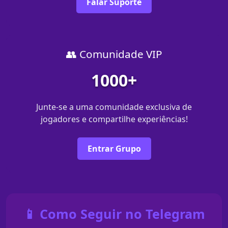
Falar Suporte
👥 Comunidade VIP
1000+
Junte-se a uma comunidade exclusiva de
jogadores e compartilhe experiências!
Entrar Grupo
📱 Como Seguir no Telegram