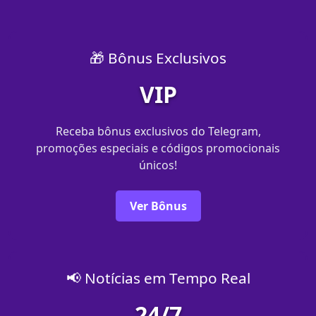
🎁 Bônus Exclusivos
VIP
Receba bônus exclusivos do Telegram,
promoções especiais e códigos promocionais
únicos!
Ver Bônus
📢 Notícias em Tempo Real
24/7