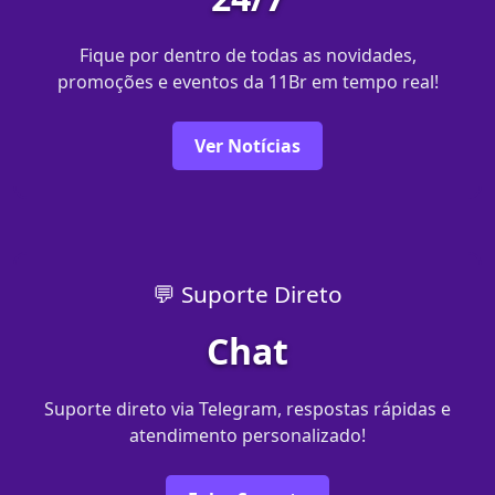
Fique por dentro de todas as novidades,
promoções e eventos da 11Br em tempo real!
Ver Notícias
💬 Suporte Direto
Chat
Suporte direto via Telegram, respostas rápidas e
atendimento personalizado!