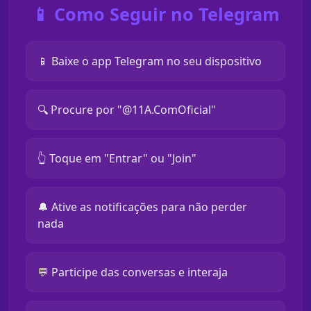
📱 Como Seguir no Telegram
📱 Baixe o app Telegram no seu dispositivo
🔍 Procure por "@11A.ComOficial"
👆 Toque em "Entrar" ou "Join"
🔔 Ative as notificações para não perder
nada
💬 Participe das conversas e interaja