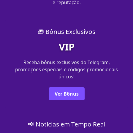
e reputação.
🎁 Bônus Exclusivos
VIP
Receba bônus exclusivos do Telegram,
promoções especiais e códigos promocionais
únicos!
Ver Bônus
📢 Notícias em Tempo Real