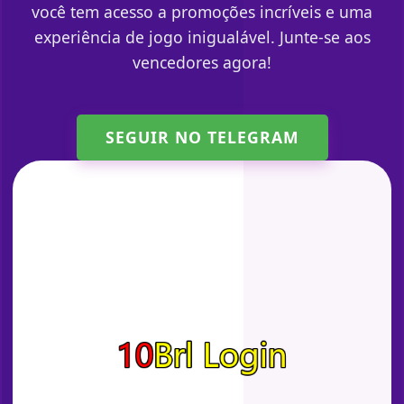
você tem acesso a promoções incríveis e uma
experiência de jogo inigualável. Junte-se aos
vencedores agora!
SEGUIR NO TELEGRAM