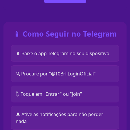
📱 Como Seguir no Telegram
📱 Baixe o app Telegram no seu dispositivo
🔍 Procure por "@10Brl LoginOficial"
👆 Toque em "Entrar" ou "Join"
🔔 Ative as notificações para não perder
nada