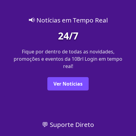
📢 Notícias em Tempo Real
24/7
Fique por dentro de todas as novidades,
promoções e eventos da 10Brl Login em tempo
real!
Ver Notícias
💬 Suporte Direto