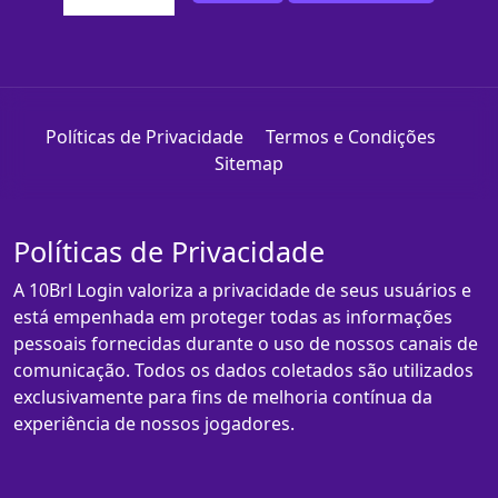
Políticas de Privacidade
Termos e Condições
Sitemap
Políticas de Privacidade
A 10Brl Login valoriza a privacidade de seus usuários e
está empenhada em proteger todas as informações
pessoais fornecidas durante o uso de nossos canais de
comunicação. Todos os dados coletados são utilizados
exclusivamente para fins de melhoria contínua da
experiência de nossos jogadores.