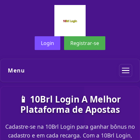
Login
Registrar-se
Menu
📱 10Brl Login A Melhor
Plataforma de Apostas
Cadastre-se na 10Brl Login para ganhar bônus no
cadastro e em cada recarga. Com a 10Brl Login,