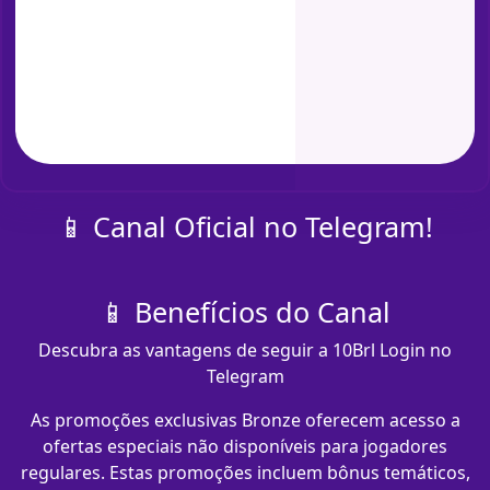
📱 Canal Oficial no Telegram!
📱 Benefícios do Canal
Descubra as vantagens de seguir a 10Brl Login no
Telegram
As promoções exclusivas Bronze oferecem acesso a
ofertas especiais não disponíveis para jogadores
regulares. Estas promoções incluem bônus temáticos,