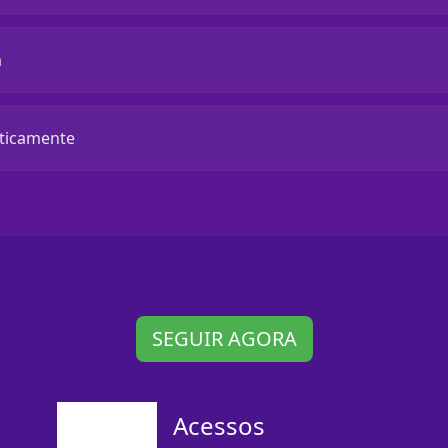
a
aticamente
SEGUIR AGORA
Acessos