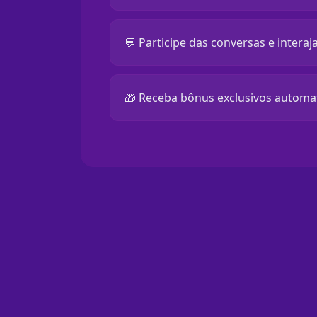
💬 Participe das conversas e interaj
🎁 Receba bônus exclusivos autom