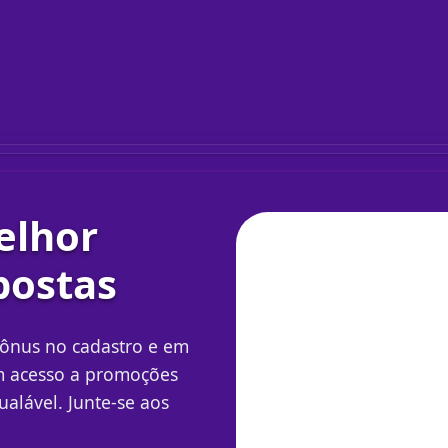
elhor
postas
bônus no cadastro e em
em acesso a promoções
ualável. Junte-se aos