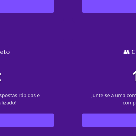
reto
👥 
t
espostas rápidas e
Junte-se a uma com
lizado!
compa
e