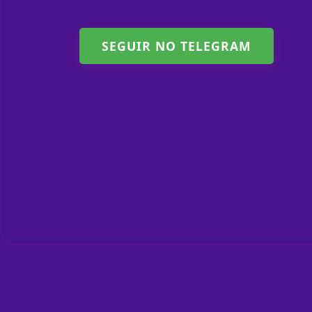
SEGUIR NO TELEGRAM