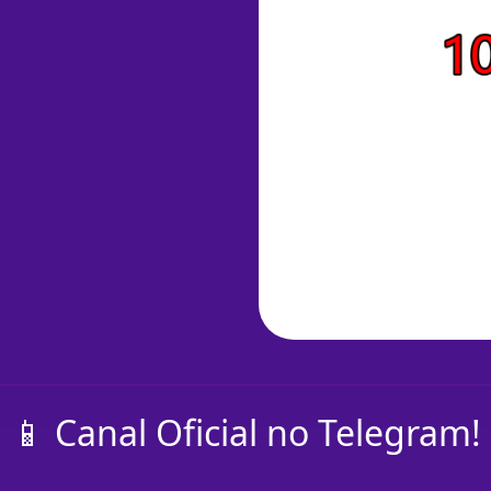
📱 Canal Oficial no Telegram!