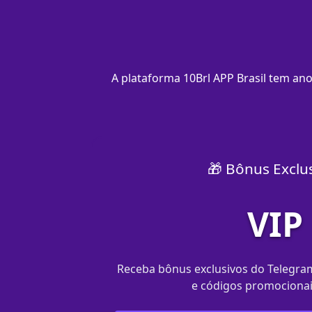
A plataforma 10Brl APP Brasil tem an
🎁 Bônus Exclu
VIP
Receba bônus exclusivos do Telegra
e códigos promocionai