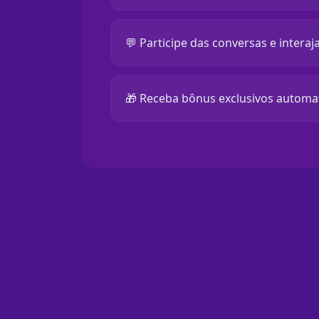
💬 Participe das conversas e interaj
🎁 Receba bônus exclusivos autom