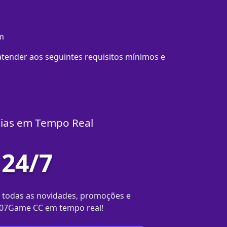
m
atender aos seguintes requisitos mínimos e
cias em Tempo Real
24/7
e todas as novidades, promoções e
007Game CC em tempo real!