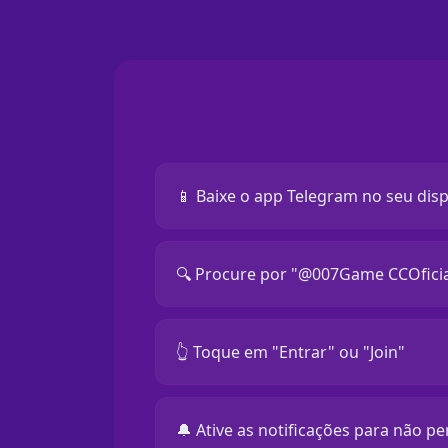
📱 Baixe o app Telegram no seu disp
🔍 Procure por "@007Game CCOficia
👆 Toque em "Entrar" ou "Join"
🔔 Ative as notificações para não p