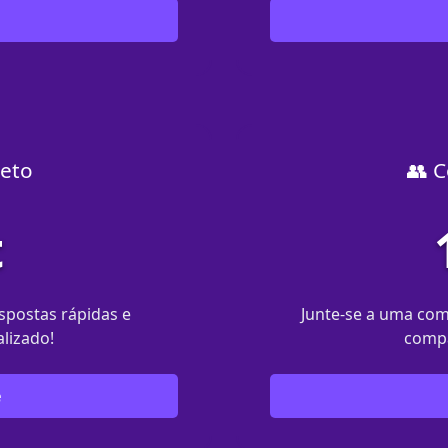
reto
👥 
t
espostas rápidas e
Junte-se a uma com
lizado!
compa
e