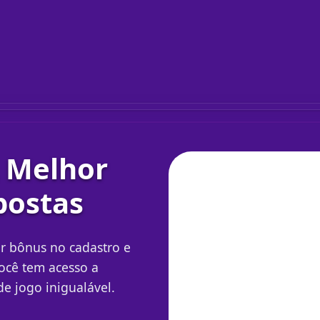
 Melhor
postas
r bônus no cadastro e
ocê tem acesso a
e jogo inigualável.