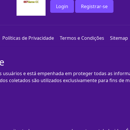
Login
Registrar-se
Políticas de Privacidade
Termos e Condições
Sitemap
de
us usuários e está empenhada em proteger todas as inform
os coletados são utilizados exclusivamente para fins de m