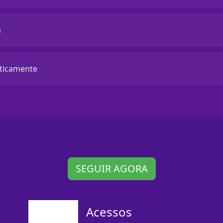
a
aticamente
SEGUIR AGORA
Acessos