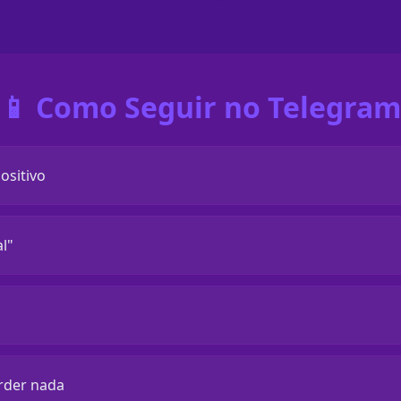
📱 Como Seguir no Telegram
ositivo
l"
erder nada