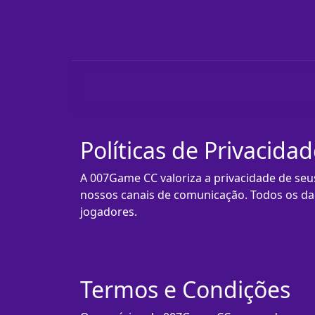
Políticas de Privacida
A 007Game CC valoriza a privacidade de se
nossos canais de comunicação. Todos os dad
jogadores.
Termos e Condições