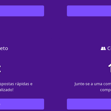
reto
👥 
t
espostas rápidas e
Junte-se a uma com
lizado!
compa
e