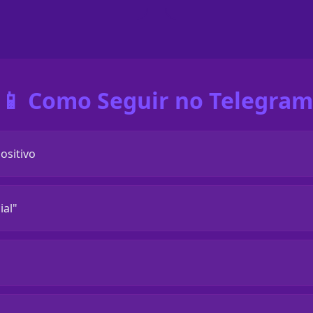
📱 Como Seguir no Telegram
ositivo
ial"