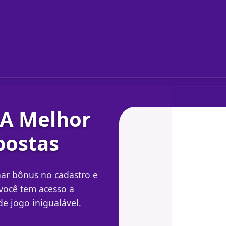
 A Melhor
postas
ar bônus no cadastro e
você tem acesso a
e jogo inigualável.