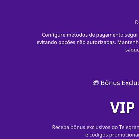
D
Configure métodos de pagamento seguros 
evitando opções não autorizadas. Mantenh
saque
🎁 Bônus Exclu
VIP
Receba bônus exclusivos do Telegra
e códigos promocionai