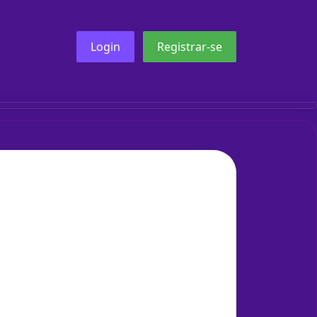
Login
Registrar-se