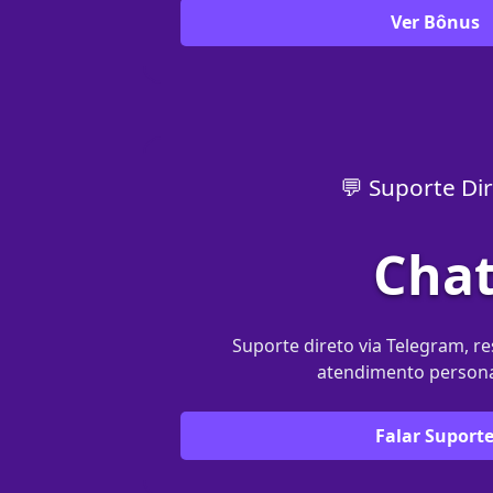
Ver Bônus
💬 Suporte Di
Cha
Suporte direto via Telegram, r
atendimento persona
Falar Suport