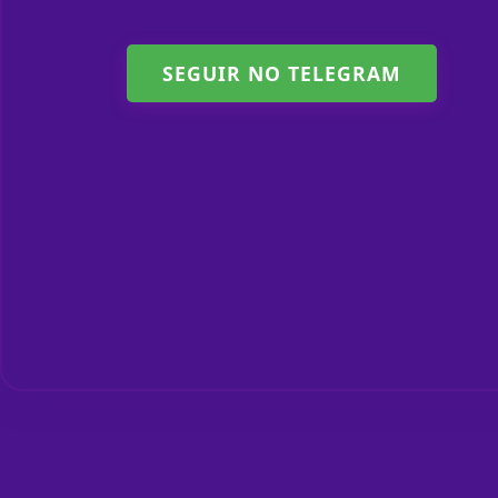
SEGUIR NO TELEGRAM