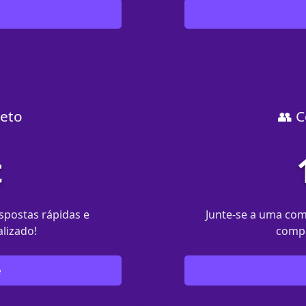
reto
👥 
t
espostas rápidas e
Junte-se a uma com
lizado!
compa
e