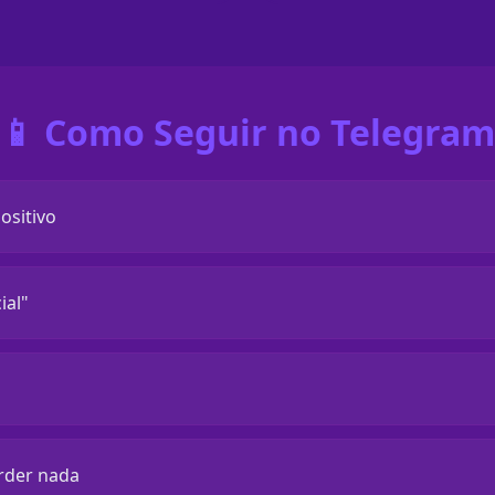
📱 Como Seguir no Telegram
ositivo
ial"
erder nada