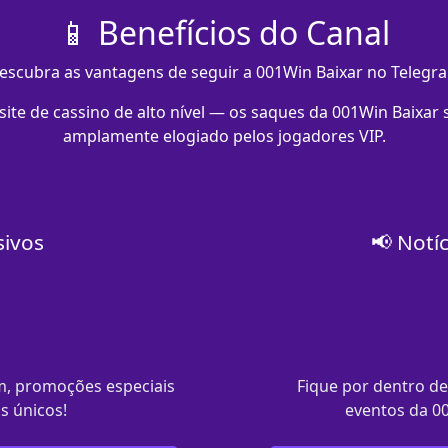
📱 Benefícios do Canal
escubra as vantagens de seguir a 001Win Baixar no Telegr
site de cassino de alto nível — os saques da 001Win Baixar s
amplamente elogiado pelos jogadores VIP.
sivos
📢 Notí
m, promoções especiais
Fique por dentro d
s únicos!
eventos da 0