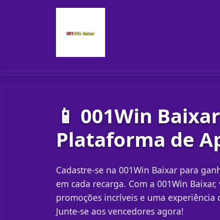
📱 001Win Baixa
Plataforma de A
Cadastre-se na 001Win Baixar para gan
em cada recarga. Com a 001Win Baixar, 
promoções incríveis e uma experiência d
Junte-se aos vencedores agora!